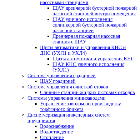
насосными станциями
ЩАУ дренчарной бустерной пожарной
насасной станцией внутри помещения
ЩАУ уличного исполнения
сплинкерной бустерной пожарной
насосной станцией
Дренчерная пожарная насосная
станция с ЩАУ
Щиты автоматики и управления КНС и
ДНС (УХЛ1 и УХЛ4)
Щиты автоматики и управления КНС
ЩАУ КНС уличного исполнения
(УХЛ1)
Система управления градирней
ЩАУ градирней
Система управления очисткой стоков
Сливные станции жидких бытовых отходов
Системы управления минизаводами
Управление заводом по производству
торфянного брикета
Диспетчеризация инженерных систем
предприятия
Водоснабжение
Водоотведение
Отопление