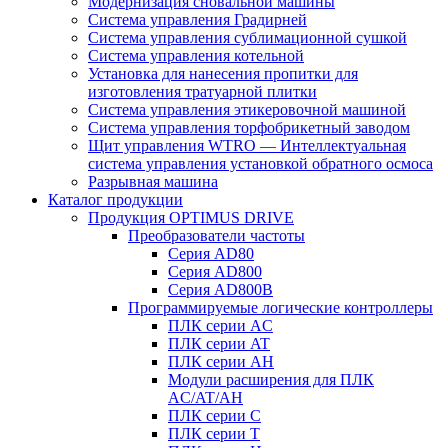
Модернизация сновальной машины
Система управления Градирней
Система управления сублимационной сушкой
Система управления котельной
Установка для нанесения пропитки для
изготовления тратуарной плитки
Система управления этикеровочной машиной
Система управления торфобрикетный заводом
Щит управления WTRO — Интеллектуальная
система управления установкой обратного осмоса
Разрывная машина
Каталог продукции
Продукция OPTIMUS DRIVE
Преобразователи частоты
Серия AD80
Серия AD800
Серия AD800B
Программируемые логические контроллеры
ПЛК серии AC
ПЛК серии AT
ПЛК серии AH
Модули расширения для ПЛК
AC/AT/AH
ПЛК серии C
ПЛК серии T