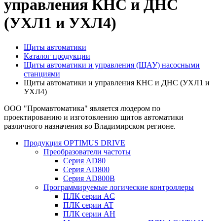
управления КНС и ДНС
(УХЛ1 и УХЛ4)
Щиты автоматики
Каталог продукции
Щиты автоматики и управления (ЩАУ) насосными
станциями
Щиты автоматики и управления КНС и ДНС (УХЛ1 и
УХЛ4)
ООО "Промавтоматика" является людером по
проектированию и изготовлению щитов автоматики
различного назначения во Владимирском регионе.
Продукция OPTIMUS DRIVE
Преобразователи частоты
Серия AD80
Серия AD800
Серия AD800B
Программируемые логические контроллеры
ПЛК серии AC
ПЛК серии AT
ПЛК серии AH